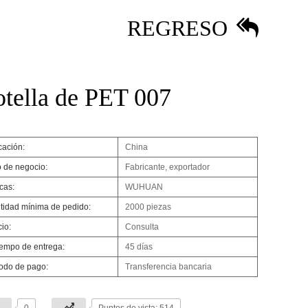
REGRESO
tella de PET 007
cación:
China
o de negocio:
Fabricante, exportador
cas:
WUHUAN
tidad mínima de pedido:
2000 piezas
io:
Consulta
tiempo de entrega:
45 días
odo de pago:
Transferencia bancaria