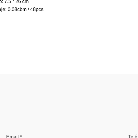
: 7.5 * 26 cm
je: 0.08cbm / 48pcs
Email *
Telé