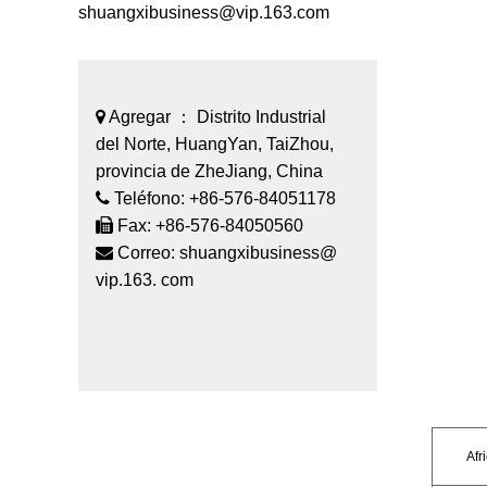
shuangxibusiness@vip.163.com
Agregar ： Distrito Industrial
del Norte, HuangYan, TaiZhou,
provincia de ZheJiang, China
Teléfono: +86-576-84051178
Fax: +86-576-84050560
Correo:
shuangxibusiness@
vip.163. com
Afr