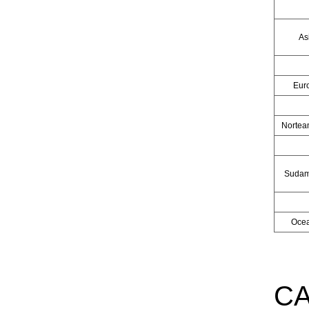
As
Eur
Nortea
Sudam
Ocea
CA